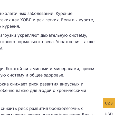
нхолегочных заболеваний. Курение
аких как ХОБЛ и рак легких. Если вы курите,
о курения.
нагрузки укрепляют дыхательную систему,
ржанию нормального веса. Упражнения также
м.
щи, богатой витаминами и минералами, прием
ую систему и общее здоровье.
кокка снижает риск развития вирусных и
собенно важно для людей с хроническими
UZS
снизить риск развития бронхолегочных
USD
ендуем использовать для профилактики Бады