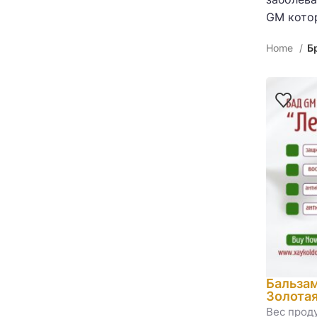
GM котор
Home
Б
Бальзам
Золотая
Вес проду