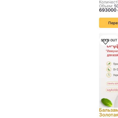
Количеств
Объем:
50
Пере
SOLD OUT
Бальза
Золотая