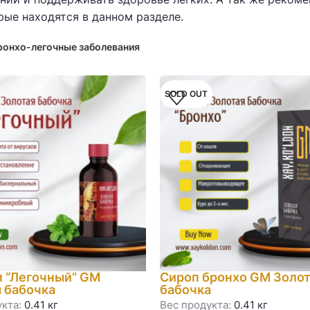
ые находятся в данном разделе.
ронхо-легочные заболевания
SOLD OUT
 “Легочный” GM
Сироп бронхо GM Золот
 бабочка
бабочка
кта:
0.41 кг
Вес продукта:
0.41 кг