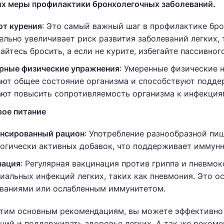
х меры профилактики бронхолегочных заболеваний.
от курения
: Это самый важный шаг в профилактике бро
ельно увеличивает риск развития заболеваний легких, т
айтесь бросить, а если не курите, избегайте пассивног
рные физические упражнения
: Умеренные физические 
ют общее состояние организма и способствуют подде
ют повысить сопротивляемость организма к инфекция
ое питание
нсированный рацион
: Употребление разнообразной пи
огически активных добавок, что поддерживает иммунн
нация
: Регулярная вакцинация против гриппа и пневмо
иальных инфекций легких, таких как пневмония. Это о
ваниями или ослабленным иммунитетом.
этим основным рекомендациям, вы можете эффективно 
ний и поддерживать здоровье легких. А так же реком