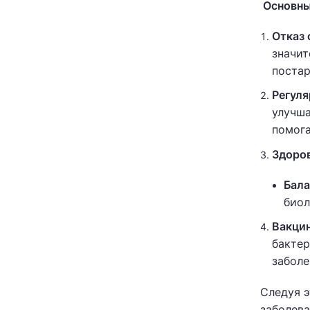
Основны
Отказ 
значит
постар
Регуля
улучша
помога
Здоров
Бала
биол
Вакци
бактер
заболе
Следуя 
заболева