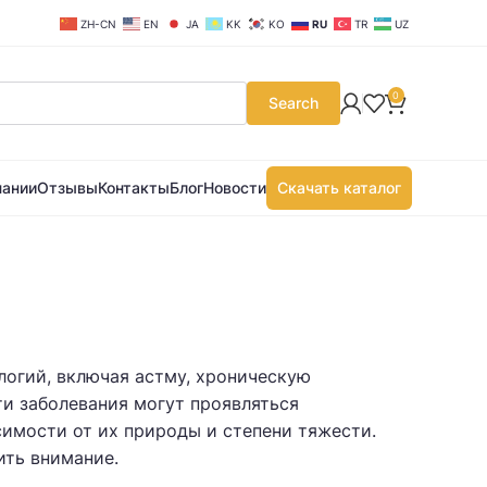
ZH-CN
EN
JA
KK
KO
RU
TR
UZ
0
Search
пании
Отзывы
Контакты
Блог
Новости
Скачать каталог
огий, включая астму, хроническую
ти заболевания могут проявляться
имости от их природы и степени тяжести.
ить внимание.