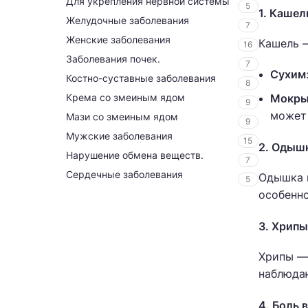
Для укрепления нервной системы
5
1. Кашел
Желудочные заболевания
7
Женские заболевания
Кашель —
16
Заболевания почек.
7
Сухим
Костно-суставные заболевания
8
Крема со змеиным ядом
Мокры
9
может 
Мази со змеиным ядом
9
Мужские заболевания
15
2. Одыш
Нарушение обмена веществ.
7
Сердечные заболевания
Одышка и
5
особенно
3. Хрипы
Хрипы — 
наблюдаю
4. Боль 