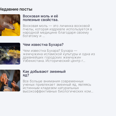
Недавние посты
Восковая моль и её
полезные свойства.
Восковая моль — это личинка восковой
пчелы, которая издревле используется в
народной медицине благодаря своему
богатому и ...
Чем известна Бухара?
Чем известна Бухара? Бухара —
жемчужина исламской культуры и одна из
древнейших городских жемчужин
Узбекистана. Исторический центр г...
Как добывают змеиный
яд?
Все больше внимания современных
ученых привлекает змеиный яд, являясь
истинным кладезем натуральных
высокоэффективных биологических ком...