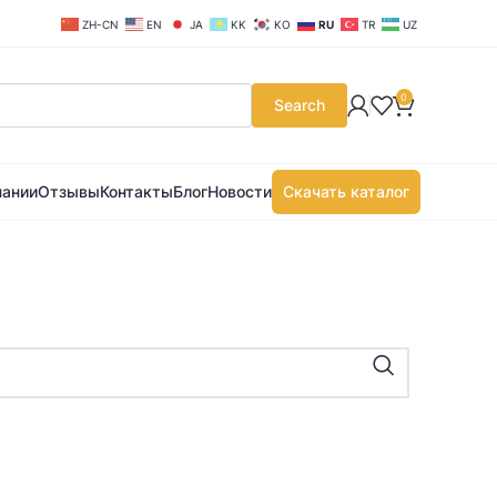
ZH-CN
EN
JA
KK
KO
RU
TR
UZ
0
Search
пании
Отзывы
Контакты
Блог
Новости
Скачать каталог