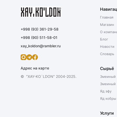
Навига
Главная
Магазин
+998 (93) 361-29-58
О компан
+998 (90) 511-58-01
Блог
xay_koldon@rambler.ru
Новости
Словарь
Сырьё
Адрес на карте
© "XAY-KO`LDON" 2004-2025.
Змеиный 
Змеиный 
Яд эфу
Яд кобры
Услуги