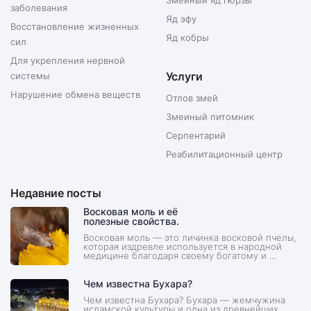
Змеиный яд гюрзы
заболевания
Яд эфу
Восстановление жизненных
Яд кобры
сил
Для укрепления нервной
Услуги
системы
Нарушение обмена веществ
Отлов змей
Змеиный питомник
Серпентарий
Реабилитационный центр
Недавние посты
Восковая моль и её
полезные свойства.
Восковая моль — это личинка восковой пчелы,
которая издревле используется в народной
медицине благодаря своему богатому и ...
Чем известна Бухара?
Чем известна Бухара? Бухара — жемчужина
исламской культуры и одна из древнейших