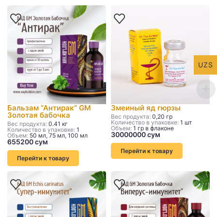
UZS
Бальзам “Антирак” GM
Змеиный яд гюрзы
Золотая бабочка
Вес продукта:
0,20 гр
Количество в упаковке:
1 шт
Вес продукта:
0.41 кг
Объем:
1 гр в флаконе
Количество в упаковке:
1
Объем:
50 мл, 75 мл, 100 мл
Перейти к товару
Перейти к товару