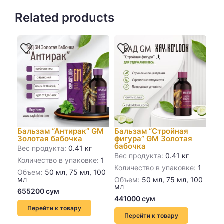
Related products
Бальзам “Антирак” GM
Бальзам “Cтройная
Ба
Золотая бабочка
фигура” GM Золотая
Зо
бабочка
Вес продукта:
0.41 кг
Вес
Вес продукта:
0.41 кг
Количество в упаковке:
1
Кол
Количество в упаковке:
1
Объем:
50 мл, 75 мл, 100
Об
мл
мл
Объем:
50 мл, 75 мл, 100
мл
Перейти к товару
Перейти к товару