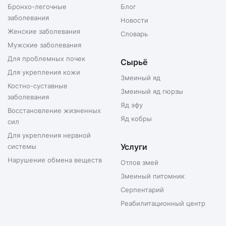
Бронхо-легочные
Блог
заболевания
Новости
Женские заболевания
Словарь
Мужские заболевания
Для проблемных почек
Сырьё
Для укрепления кожи
Змеиный яд
Костно-суставные
Змеиный яд гюрзы
заболевания
Яд эфу
Восстановление жизненных
Яд кобры
сил
Для укрепления нервной
Услуги
системы
Нарушение обмена веществ
Отлов змей
Змеиный питомник
Серпентарий
Реабилитационный центр