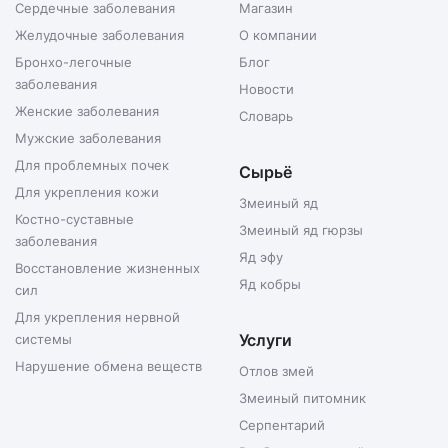
Сердечные заболевания
Магазин
Желудочные заболевания
О компании
Бронхо-легочные
Блог
заболевания
Новости
Женские заболевания
Словарь
Мужские заболевания
Для проблемных почек
Сырьё
Для укрепления кожи
Змеиный яд
Костно-суставные
Змеиный яд гюрзы
заболевания
Яд эфу
Восстановление жизненных
Яд кобры
сил
Для укрепления нервной
Услуги
системы
Нарушение обмена веществ
Отлов змей
Змеиный питомник
Серпентарий