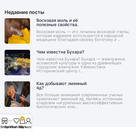
Недавние посты
Восковая моль и её
полезные свойства.
Восковая моль — это личинка восковой пчелы,
которая издревле используется в народной
медицине благодаря своему богатому и ...
Чем известна Бухара?
Чем известна Бухара? Бухара — жемчужина
исламской культуры и одна из древнейших
городских жемчужин Узбекистана.
Исторический центр г...
Как добывают змеиный
яд?
Все больше внимания современных ученых
привлекает змеиный яд, являясь истинным
кладезем натуральных высокоэффективных
биологических ком...
0
Shop
Sidebar
Wishlist
Cart
My account