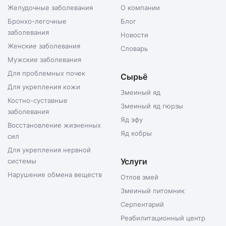
Желудочные заболевания
О компании
Бронхо-легочные
Блог
заболевания
Новости
Женские заболевания
Словарь
Мужские заболевания
Для проблемных почек
Сырьё
Для укрепления кожи
Змеиный яд
Костно-суставные
Змеиный яд гюрзы
заболевания
Яд эфу
Восстановление жизненных
Яд кобры
сил
Для укрепления нервной
Услуги
системы
Нарушение обмена веществ
Отлов змей
Змеиный питомник
Серпентарий
Реабилитационный центр