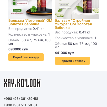
Бальзам “Легочный” GM
Бальзам “Cтройная
Ба
Золотая бабочка
фигура” GM Золотая
GM
бабочка
Вес продукта:
0.41 кг
Вес
Вес продукта:
0.41 кг
Количество в упаковке:
1
Кол
Количество в упаковке:
1
Объем:
50 мл, 75 мл, 100
Об
мл
мл
Объем:
50 мл, 75 мл, 100
мл
Перейти к товару
Перейти к товару
+998 (93) 361-29-58
+998 (90) 511-58-01