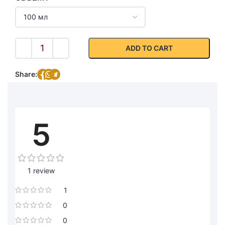
ADD TO CART
Share:
5
1 review
1
0
0