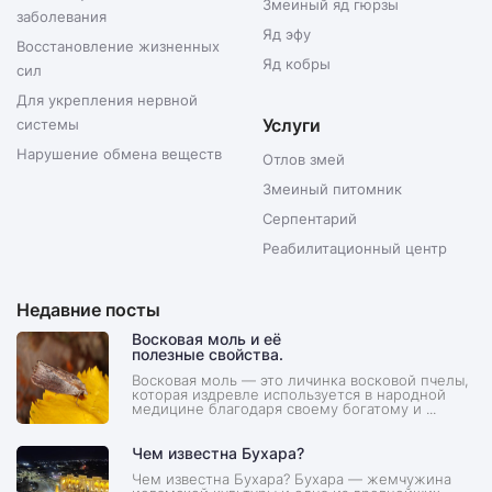
Змеиный яд гюрзы
заболевания
Яд эфу
Восстановление жизненных
Яд кобры
сил
Для укрепления нервной
Услуги
системы
Нарушение обмена веществ
Отлов змей
Змеиный питомник
Серпентарий
Реабилитационный центр
Недавние посты
Восковая моль и её
полезные свойства.
Восковая моль — это личинка восковой пчелы,
которая издревле используется в народной
медицине благодаря своему богатому и ...
Чем известна Бухара?
Чем известна Бухара? Бухара — жемчужина