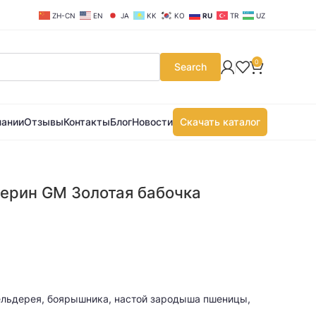
ZH-CN
EN
JA
KK
KO
RU
TR
UZ
0
Search
пании
Отзывы
Контакты
Блог
Новости
Скачать каталог
ерин GM Золотая бабочка
ельдерея, боярышника, настой зародыша пшеницы,