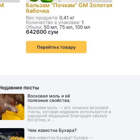
GM
Бальзам “Почкам” GM Золотая
Бальза
бабочка
Золота
Вес продукта:
0.41 кг
Вес прод
Количество в упаковке:
1
Количест
Объем:
50 мл, 75 мл, 100 мл
Объем:
50
Перейти к товару
Пере
Недавние посты
Восковая моль и её
полезные свойства.
Восковая моль — это личинка восковой
пчелы, которая издревле используется в
народной медицине благодаря своему
богатому и ...
Чем известна Бухара?
Чем известна Бухара? Бухара —