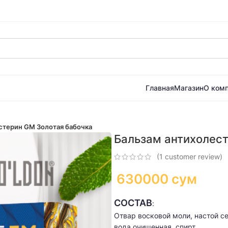
Главная
Магазин
О ком
стерин GM Золотая бабочка
Бальзам антихолест
(
1
customer review)
630000
сум
СОСТАВ
:
Отвар восковой моли, настой с
вода очищенная, спирт.