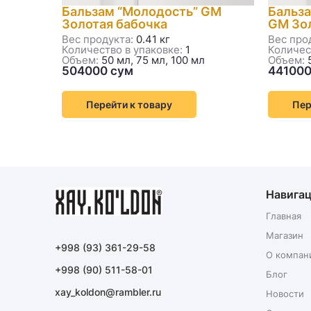
Бальзам “Молодость” GM
Бальза
Золотая бабочка
GM Зол
Вес продукта:
0.41 кг
Вес про
Количество в упаковке:
1
Количес
Объем:
50 мл, 75 мл, 100 мл
Объем:
5
Перейти к товару
Пер
Навига
Главная
Магазин
+998 (93) 361-29-58
О компан
+998 (90) 511-58-01
Блог
xay_koldon@rambler.ru
Новости