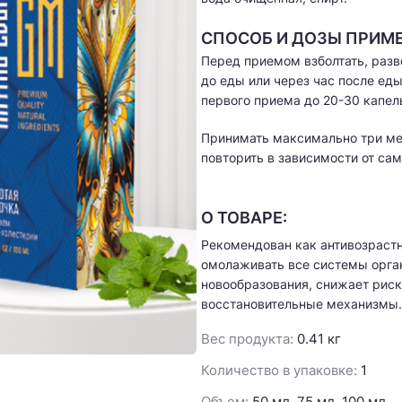
СПОСОБ И ДОЗЫ ПРИМЕ
Перед приемом взболтать, разв
до еды или через час после еды
первого приема до 20-30 капел
Принимать максимально три ме
повторить в зависимости от са
О ТОВАРЕ:
Рекомендован как антивозрастн
омолаживать все системы орга
новообразования, снижает риск
восстановительные механизмы.
Вес продукта:
0.41 кг
Количество в упаковке:
1
Объем:
50 мл, 75 мл, 100 мл