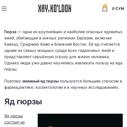
0
0
СУМ
Гюрза
— одна из крупнейших и наиболее опасных ядовитых
змей, обитающая в южных регионах Евразии, включая
Кавказ, Среднюю Азию и Ближний Восток. Её яд считается
одним из самых мощных среди всех гадюковых змей и
представляет серьёзную угрозу для жизни человека.
Однако люди уже давно научились извлекать пользу из яда
гюрзы.
Поэтому
змеиный яд
гюрзы
пользуется большим спросом в
фармацевтике, косметологии и в научных исследованиях.
Яд гюрзы
Яд гюрзы
состоит из